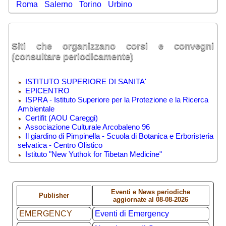
-
Roma
-
Salerno
-
Torino
-
Urbino
Siti che organizzano corsi e convegni
(consultare periodicamente)
ISTITUTO SUPERIORE DI SANITA'
EPICENTRO
ISPRA - Istituto Superiore per la Protezione e la Ricerca
Ambientale
Certifit (AOU Careggi)
Associazione Culturale Arcobaleno 96
Il giardino di Pimpinella - Scuola di Botanica e Erboristeria
selvatica - Centro Olistico
Istituto "New Yuthok for Tibetan Medicine"
Eventi e News periodiche
Publisher
aggiornate al 08-08-2026
EMERGENCY
Eventi di Emergency