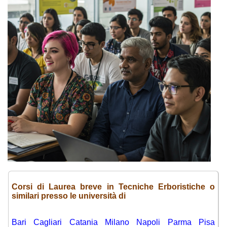
Corsi di Laurea breve in Tecniche Erboristiche o
similari presso le università di
Bari
-
Cagliari
-
Catania
-
Milano
-
Napoli
-
Parma
-
Pisa