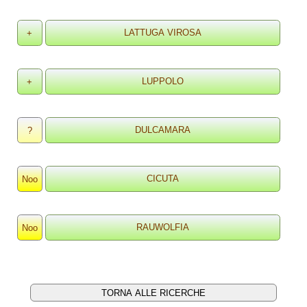
+
+
?
Noo
Noo