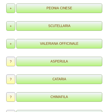
+
+
+
?
?
?