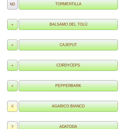
ND
+
+
+
+
!!
?