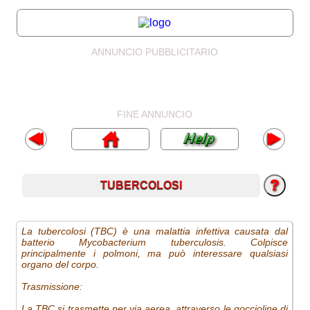
ANNUNCIO PUBBLICITARIO
FINE ANNUNCIO
TUBERCOLOSI
La tubercolosi (TBC) è una malattia infettiva causata dal
batterio Mycobacterium tuberculosis. Colpisce
principalmente i polmoni, ma può interessare qualsiasi
organo del corpo.
Trasmissione:
La TBC si trasmette per via aerea, attraverso le goccioline di