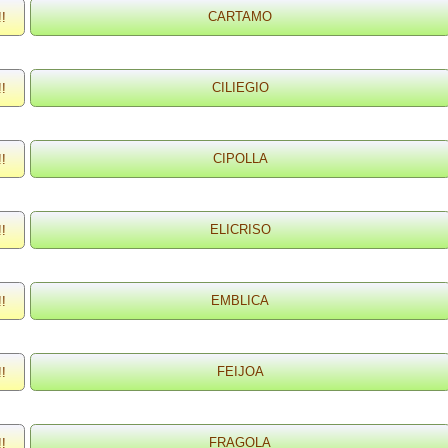
!!
!!
!!
!!
!!
!!
!!