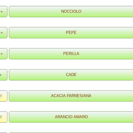
++
++
++
+
!!
!!