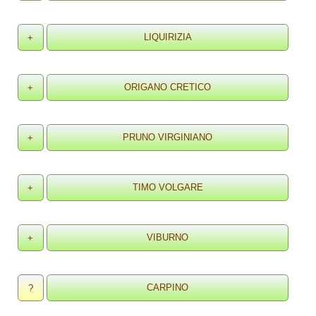
+
+
+
+
+
?