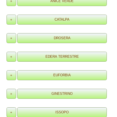
+
+
+
+
+
+
+