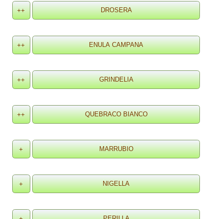
++
++
++
++
+
+
+