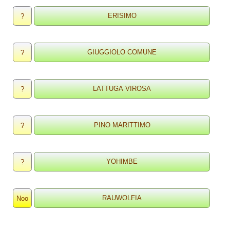
?
?
?
?
?
Noo