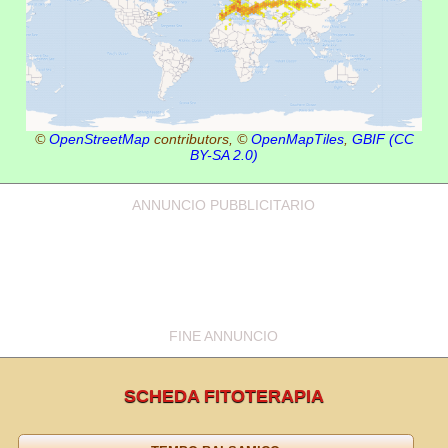
©
OpenStreetMap
contributors, ©
OpenMapTiles
,
GBIF
(CC
BY-SA 2.0)
ANNUNCIO PUBBLICITARIO
FINE ANNUNCIO
SCHEDA FITOTERAPIA