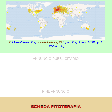
©
OpenStreetMap
contributors, ©
OpenMapTiles
,
GBIF
(CC
BY-SA 2.0)
ANNUNCIO PUBBLICITARIO
FINE ANNUNCIO
SCHEDA FITOTERAPIA