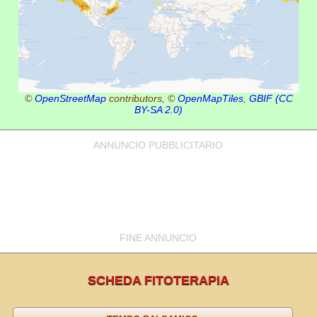
©
OpenStreetMap
contributors, ©
OpenMapTiles
,
GBIF
(CC
BY-SA 2.0)
ANNUNCIO PUBBLICITARIO
FINE ANNUNCIO
SCHEDA FITOTERAPIA