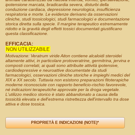
ipotensione marcata, bradicardia severa, disturbi della
conduzione cardiaca, depressione neurologica, insufficienza
respiratoria e morte. Le evidenze derivano da osservazioni
cliniche, studi tossicologici, studi farmacologici e documentazione
storica diretta sulla specie. Il margine terapeutico estremamente
ridotto e la gravità degli effetti tossici documentati giustificano
questa classificazione.
EFFICACIA:
NON UTILIZZABILE
Motivazione: Veratrum viride Aiton contiene alcaloidi steroidei
altamente attivi, in particolare protoveratrine, germitrina, jervina e
composti correlati, ai quali sono attribuite attività ipotensive,
cardiodepressive e neuroattive documentate da studi
farmacologici, osservazioni cliniche storiche e impieghi medici del
XIX e XX secolo. Tuttavia non esistono preparazioni fitoterapiche
moderne riconosciute con rapporto beneficio-rischio favorevole,
né indicazioni terapeutiche approvate per la droga vegetale.
L'utilizzo medico storico è stato abbandonato a causa della
tossicità elevata e dell'estrema ristrettezza dell'intervallo tra dose
attiva e dose tossica.