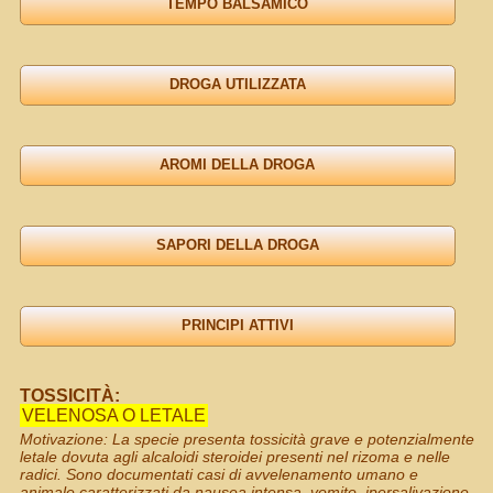
TOSSICITÀ:
VELENOSA O LETALE
Motivazione: La specie presenta tossicità grave e potenzialmente
letale dovuta agli alcaloidi steroidei presenti nel rizoma e nelle
radici. Sono documentati casi di avvelenamento umano e
animale caratterizzati da nausea intensa, vomito, ipersalivazione,