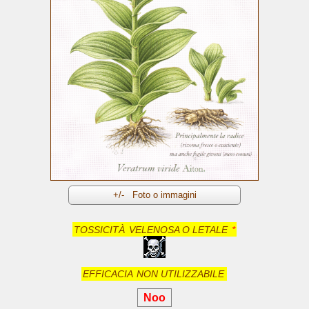
TOSSICITÀ
VELENOSA O LETALE
*
EFFICACIA
NON UTILIZZABILE
Noo