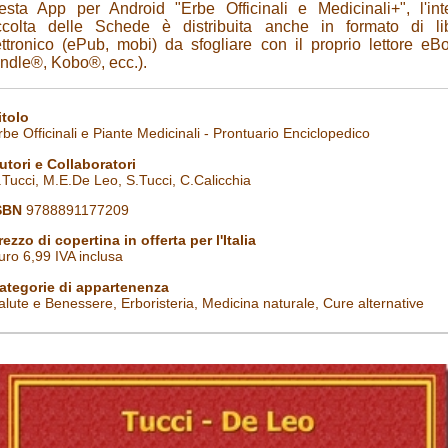
esta App per Android "Erbe Officinali e Medicinali+", l'int
ccolta delle Schede è distribuita anche in formato di li
ettronico (ePub, mobi) da sfogliare con il proprio lettore eB
indle®, Kobo®, ecc.).
itolo
rbe Officinali e Piante Medicinali - Prontuario Enciclopedico
utori e Collaboratori
.Tucci, M.E.De Leo, S.Tucci, C.Calicchia
SBN
9788891177209
rezzo di copertina in offerta per l'Italia
uro 6,99 IVA inclusa
ategorie di appartenenza
alute e Benessere, Erboristeria, Medicina naturale, Cure alternative