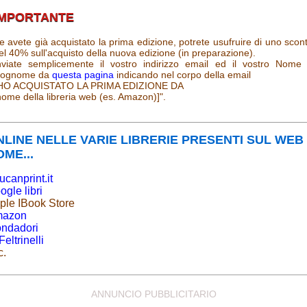
IMPORTANTE
e avete già acquistato la prima edizione, potrete usufruire di uno scon
el 40% sull'acquisto della nuova edizione (in preparazione).
nviate semplicemente il vostro indirizzo email ed il vostro Nome
ognome da
questa pagina
indicando nel corpo della email
HO ACQUISTATO LA PRIMA EDIZIONE DA
nome della libreria web (es. Amazon)]".
NLINE NELLE VARIE LIBRERIE PRESENTI SUL WEB
ME...
ucanprint.it
ogle libri
ple IBook Store
azon
ndadori
eltrinelli
c.
ANNUNCIO PUBBLICITARIO