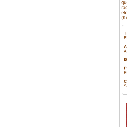
qu
ra
el
(K
T
E
A
A
I
P
E
C
S