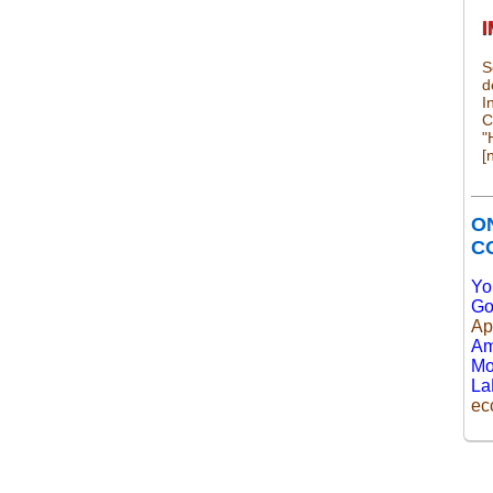
S
d
I
C
"
[
O
CO
Yo
Go
Ap
Am
Mo
LaF
ec