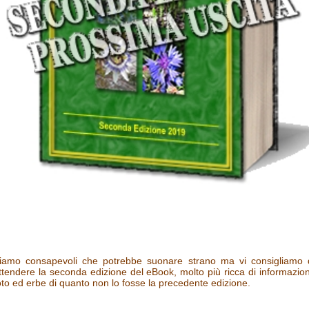
escrizione
iamo consapevoli che potrebbe suonare strano ma vi consigliamo 
ttendere la seconda edizione del eBook, molto più ricca di informazion
oto ed erbe di quanto non lo fosse la precedente edizione.