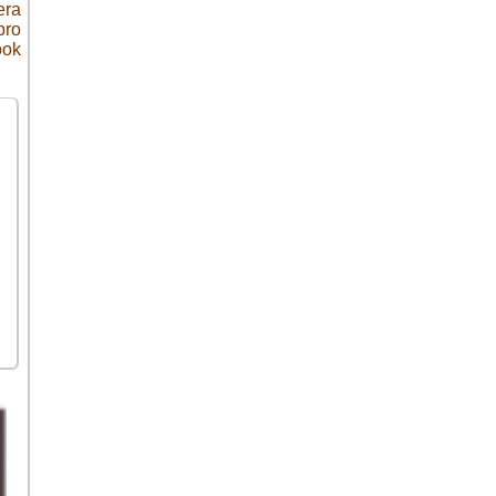
era
bro
ook