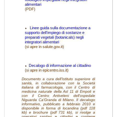
alimentari
(PDF)
(si apre in salute.gov.it)
Linee guida sulla documentazione a
supporto dell'impiego di sostanze e
preparati vegetali (botanicals) negli
integratori alimentari
(si apre in salute.gov.it)
(PDF)
Decalogo di informazione al cittadino
(si apre in epicentro.iss.it)
Documento a cura dell'Istituto superiore di
sanità, in collaborazione con la Società
italiana di farmacologia, con il Centro di
medicina naturale della Asl 11 di Empoli e
con il Centro Antiveleni dell'ospedale
Niguarda Ca'Granda di Milano. Il decalogo
informativo, pubblicato a febbraio 2010 e
disponibile in forma di locandina (pdf 118
kb) e brochure (pdf 731 kb), si rivolge a
operatori sanitari e cittadini e contiene