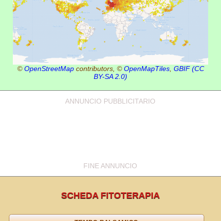
©
OpenStreetMap
contributors, ©
OpenMapTiles
,
GBIF
(CC
BY-SA 2.0)
ANNUNCIO PUBBLICITARIO
FINE ANNUNCIO
SCHEDA FITOTERAPIA