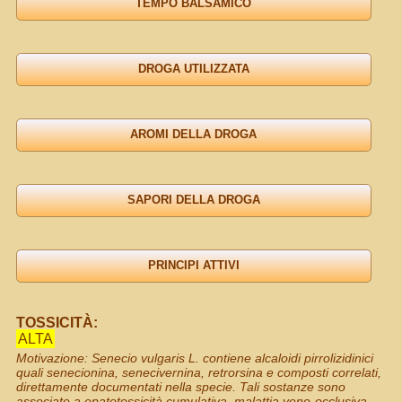
TOSSICITÀ:
ALTA
Motivazione: Senecio vulgaris L. contiene alcaloidi pirrolizidinici
quali senecionina, senecivernina, retrorsina e composti correlati,
direttamente documentati nella specie. Tali sostanze sono
associate a epatotossicità cumulativa, malattia veno-occlusiva