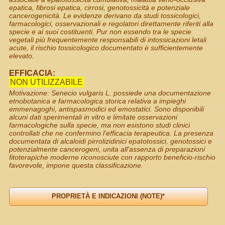
epatica, fibrosi epatica, cirrosi, genotossicità e potenziale
cancerogenicità. Le evidenze derivano da studi tossicologici,
farmacologici, osservazionali e regolatori direttamente riferiti alla
specie e ai suoi costituenti. Pur non essendo tra le specie
vegetali più frequentemente responsabili di intossicazioni letali
acute, il rischio tossicologico documentato è sufficientemente
elevato.
EFFICACIA:
NON UTILIZZABILE
Motivazione: Senecio vulgaris L. possiede una documentazione
etnobotanica e farmacologica storica relativa a impieghi
emmenagoghi, antispasmodici ed emostatici. Sono disponibili
alcuni dati sperimentali in vitro e limitate osservazioni
farmacologiche sulla specie, ma non esistono studi clinici
controllati che ne confermino l'efficacia terapeutica. La presenza
documentata di alcaloidi pirrolizidinici epatotossici, genotossici e
potenzialmente cancerogeni, unita all'assenza di preparazioni
fitoterapiche moderne riconosciute con rapporto beneficio-rischio
favorevole, impone questa classificazione.