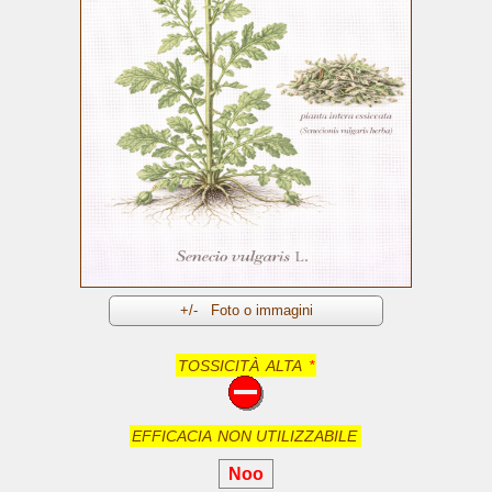
TOSSICITÀ
ALTA
*
EFFICACIA
NON UTILIZZABILE
Noo