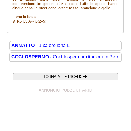
comprendono tre generi e 25 specie. Tutte le specie hanno
cinque sepali e producono lattice rosso, arancione o giallo.
Formula fiorale
⚥ K5 C5 A∞ G̲(2–5)
ANNATTO
- Bixa orellana L.
COCLOSPERMO
- Cochlospermum tinctorium Perr.
ANNUNCIO PUBBLICITARIO