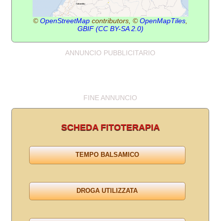
©
OpenStreetMap
contributors, ©
OpenMapTiles
,
GBIF
(CC BY-SA 2.0)
ANNUNCIO PUBBLICITARIO
FINE ANNUNCIO
SCHEDA FITOTERAPIA