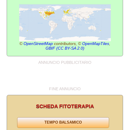
©
OpenStreetMap
contributors, ©
OpenMapTiles
,
GBIF
(CC BY-SA 2.0)
ANNUNCIO PUBBLICITARIO
FINE ANNUNCIO
SCHEDA FITOTERAPIA