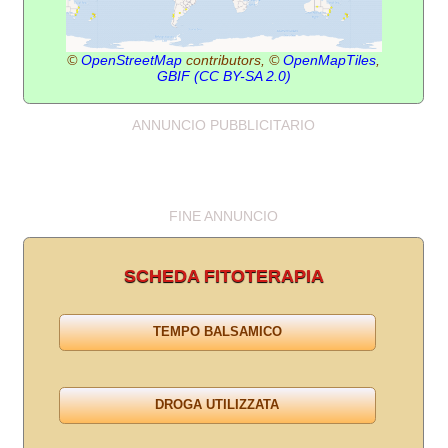
©
OpenStreetMap
contributors, ©
OpenMapTiles
,
GBIF
(CC BY-SA 2.0)
ANNUNCIO PUBBLICITARIO
FINE ANNUNCIO
SCHEDA FITOTERAPIA