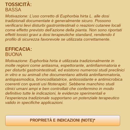
TOSSICITÀ:
BASSA
Motivazione: L’uso corretto di Euphorbia hirta L. alle dosi
tradizionali documentate è generalmente sicuro. Possono
verificarsi lievi disturbi gastrointestinali o reazioni cutanee locali
come effetto previsto dell’azione della pianta. Non sono riportati
effetti tossici gravi a dosi terapeutiche standard, rendendo il
profilo di sicurezza favorevole se utilizzata correttamente.
EFFICACIA:
BUONA
Motivazione: Euphorbia hirta è utilizzata tradizionalmente in
molte regioni come antiasma, espettorante, antinfiammatoria e
per disturbi gastrointestinali, ed esistono numerosi studi preclinici
in vitro e su animali che documentano attività antinfiammatoria,
antispasmodica, broncodilatatrice, antiossidante e antimicrobica
coerenti con questi usi fitoterapici. Sebbene manchino studi
clinici umani ampi e ben controllati che confermino in modo
definitivo tutte le indicazioni, le evidenze sperimentali e
l’esperienza tradizionale supportano un potenziale terapeutico
valido in specifiche applicazioni.