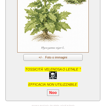
TOSSICITÀ
VELENOSA O LETALE
*
EFFICACIA
NON UTILIZZABILE
Noo