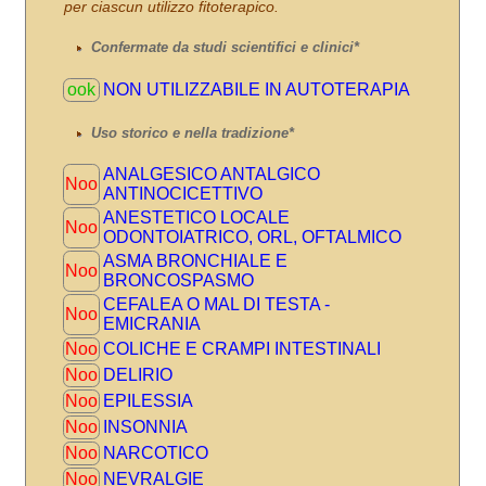
per ciascun utilizzo fitoterapico.
Confermate da studi scientifici e clinici*
ook
NON UTILIZZABILE IN AUTOTERAPIA
Uso storico e nella tradizione*
ANALGESICO ANTALGICO
Noo
ANTINOCICETTIVO
ANESTETICO LOCALE
Noo
ODONTOIATRICO, ORL, OFTALMICO
ASMA BRONCHIALE E
Noo
BRONCOSPASMO
CEFALEA O MAL DI TESTA -
Noo
EMICRANIA
Noo
COLICHE E CRAMPI INTESTINALI
Noo
DELIRIO
Noo
EPILESSIA
Noo
INSONNIA
Noo
NARCOTICO
Noo
NEVRALGIE