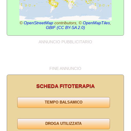
©
OpenStreetMap
contributors, ©
OpenMapTiles
,
GBIF
(CC BY-SA 2.0)
ANNUNCIO PUBBLICITARIO
FINE ANNUNCIO
SCHEDA FITOTERAPIA