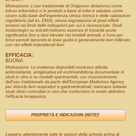
Motivazione: L’uso tradizionale di Origanum dictamnus come
infuso erboristico o in prodotti a base di erbe è valutato come
sicuro sulla base dell’esperienza clinica storica e delle valutazioni
regolatorie (ad es. EMA), senza segnalazioni di gravi effetti
avversi nei limiti delle indicazioni per cui è riconosciuta. Studi
tossicologici su estratti indicano assenza di tossicità acuta
significativa fino a dosi elevate nei modelli animali, e l’uso per
brevi periodi secondo le linee guida è generalmente ben tollerato
con rari effetti indesiderati lievi.
EFFICACIA:
BUONA
Motivazione: Le evidenze disponibili mostrano attività
antiossidante, antiglicativa ed enzimoinibitoria documentate in
studi in vitro e su modelli sperimentali, con riconoscimento
dell’uso tradizionale da parte dell’European Medicines Agency
per disturbi lievi respiratori e gastrointestinali; mancano tuttavia
studi clinici controllati in vivo che confermino in modo definitivo
l’efficacia terapeutica.
Leggere attentamente tutte le sezioni della scheda prima di