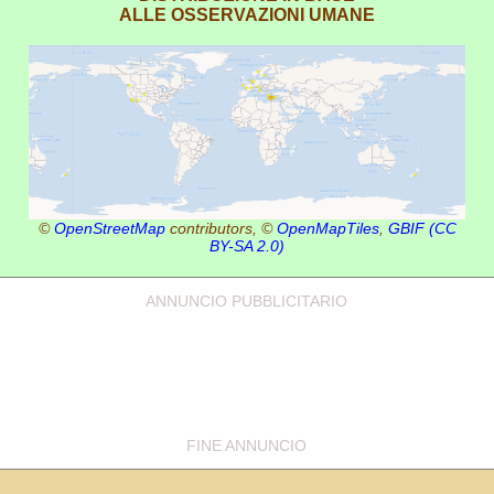
ALLE OSSERVAZIONI UMANE
©
OpenStreetMap
contributors, ©
OpenMapTiles
,
GBIF
(CC
BY-SA 2.0)
ANNUNCIO PUBBLICITARIO
FINE ANNUNCIO