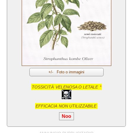
TOSSICITÀ
VELENOSA O LETALE
*
EFFICACIA
NON UTILIZZABILE
Noo