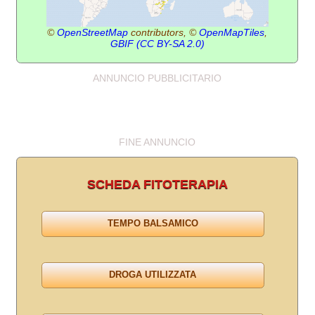
©
OpenStreetMap
contributors, ©
OpenMapTiles
,
GBIF
(CC BY-SA 2.0)
ANNUNCIO PUBBLICITARIO
FINE ANNUNCIO
SCHEDA FITOTERAPIA