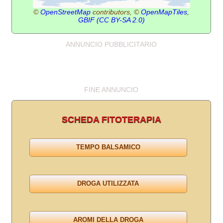
©
OpenStreetMap
contributors, ©
OpenMapTiles
,
GBIF
(CC BY-SA 2.0)
ANNUNCIO PUBBLICITARIO
FINE ANNUNCIO
SCHEDA FITOTERAPIA