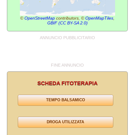
©
OpenStreetMap
contributors, ©
OpenMapTiles
,
GBIF
(CC BY-SA 2.0)
ANNUNCIO PUBBLICITARIO
FINE ANNUNCIO
SCHEDA FITOTERAPIA