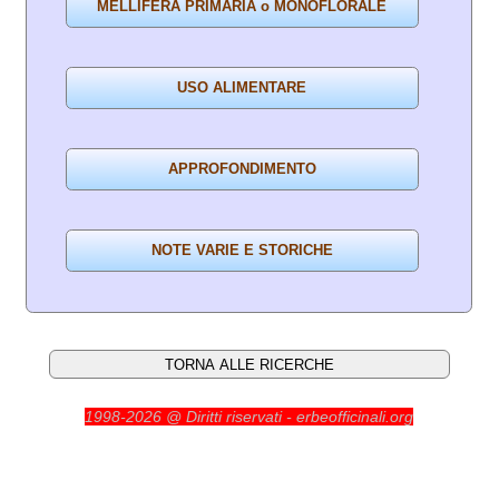
1998-2026 @ Diritti riservati - erbeofficinali.org