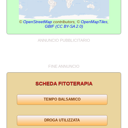
©
OpenStreetMap
contributors, ©
OpenMapTiles
,
GBIF
(CC BY-SA 2.0)
ANNUNCIO PUBBLICITARIO
FINE ANNUNCIO
SCHEDA FITOTERAPIA