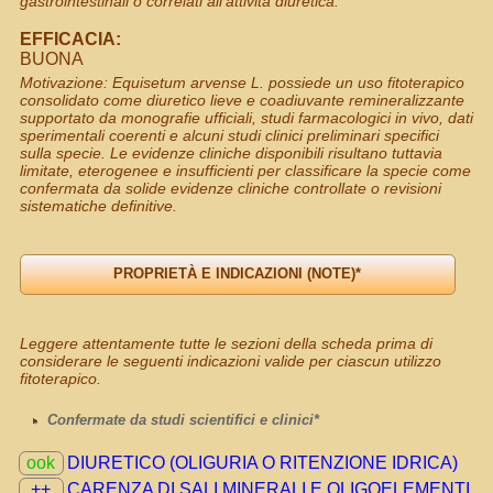
gastrointestinali o correlati all’attività diuretica.
EFFICACIA:
BUONA
Motivazione: Equisetum arvense L. possiede un uso fitoterapico
consolidato come diuretico lieve e coadiuvante remineralizzante
supportato da monografie ufficiali, studi farmacologici in vivo, dati
sperimentali coerenti e alcuni studi clinici preliminari specifici
sulla specie. Le evidenze cliniche disponibili risultano tuttavia
limitate, eterogenee e insufficienti per classificare la specie come
confermata da solide evidenze cliniche controllate o revisioni
sistematiche definitive.
Leggere attentamente tutte le sezioni della scheda prima di
considerare le seguenti indicazioni valide per ciascun utilizzo
fitoterapico.
Confermate da studi scientifici e clinici*
ook
DIURETICO (OLIGURIA O RITENZIONE IDRICA)
++
CARENZA DI SALI MINERALI E OLIGOELEMENTI