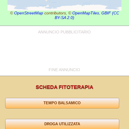
©
OpenStreetMap
contributors, ©
OpenMapTiles
,
GBIF
(CC
BY-SA 2.0)
ANNUNCIO PUBBLICITARIO
FINE ANNUNCIO
SCHEDA FITOTERAPIA