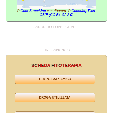
©
OpenStreetMap
contributors, ©
OpenMapTiles
,
GBIF
(CC BY-SA 2.0)
ANNUNCIO PUBBLICITARIO
FINE ANNUNCIO
SCHEDA FITOTERAPIA