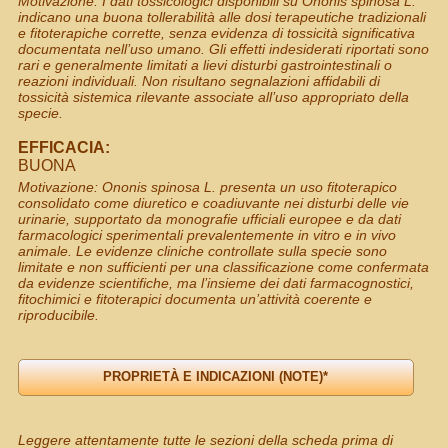
Motivazione: I dati tossicologici disponibili su Ononis spinosa L.
indicano una buona tollerabilità alle dosi terapeutiche tradizionali
e fitoterapiche corrette, senza evidenza di tossicità significativa
documentata nell’uso umano. Gli effetti indesiderati riportati sono
rari e generalmente limitati a lievi disturbi gastrointestinali o
reazioni individuali. Non risultano segnalazioni affidabili di
tossicità sistemica rilevante associate all’uso appropriato della
specie.
EFFICACIA:
BUONA
Motivazione: Ononis spinosa L. presenta un uso fitoterapico
consolidato come diuretico e coadiuvante nei disturbi delle vie
urinarie, supportato da monografie ufficiali europee e da dati
farmacologici sperimentali prevalentemente in vitro e in vivo
animale. Le evidenze cliniche controllate sulla specie sono
limitate e non sufficienti per una classificazione come confermata
da evidenze scientifiche, ma l’insieme dei dati farmacognostici,
fitochimici e fitoterapici documenta un’attività coerente e
riproducibile.
Leggere attentamente tutte le sezioni della scheda prima di