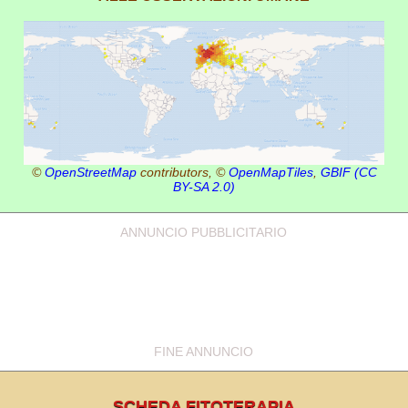
©
OpenStreetMap
contributors, ©
OpenMapTiles
,
GBIF
(CC
BY-SA 2.0)
ANNUNCIO PUBBLICITARIO
FINE ANNUNCIO
SCHEDA FITOTERAPIA