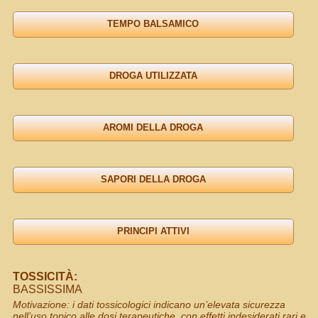
TOSSICITÀ:
BASSISSIMA
Motivazione: i dati tossicologici indicano un’elevata sicurezza
nell’uso topico alle dosi terapeutiche, con effetti indesiderati rari e