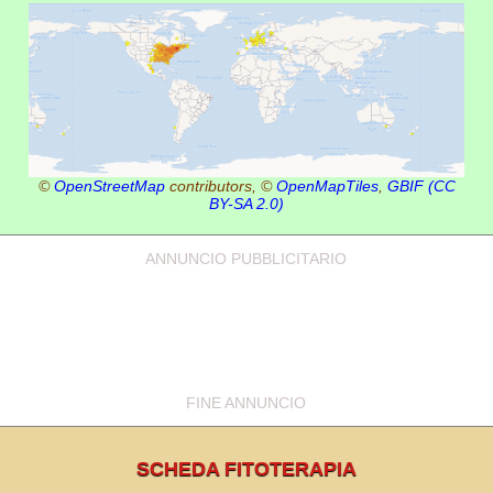
©
OpenStreetMap
contributors, ©
OpenMapTiles
,
GBIF
(CC
BY-SA 2.0)
ANNUNCIO PUBBLICITARIO
FINE ANNUNCIO
SCHEDA FITOTERAPIA