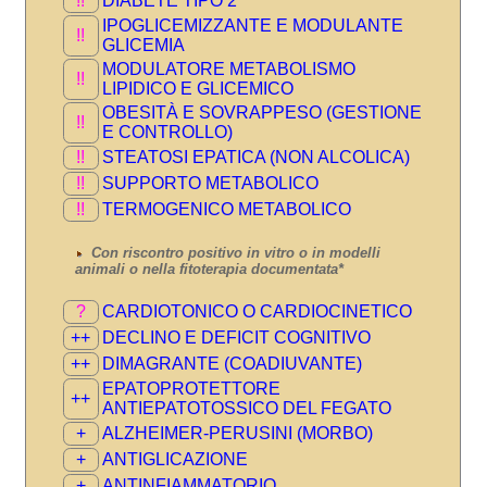
!!
DIABETE TIPO 2
IPOGLICEMIZZANTE E MODULANTE
!!
GLICEMIA
MODULATORE METABOLISMO
!!
LIPIDICO E GLICEMICO
OBESITÀ E SOVRAPPESO (GESTIONE
!!
E CONTROLLO)
!!
STEATOSI EPATICA (NON ALCOLICA)
!!
SUPPORTO METABOLICO
!!
TERMOGENICO METABOLICO
Con riscontro positivo in vitro o in modelli
animali o nella fitoterapia documentata*
?
CARDIOTONICO O CARDIOCINETICO
++
DECLINO E DEFICIT COGNITIVO
++
DIMAGRANTE (COADIUVANTE)
EPATOPROTETTORE
++
ANTIEPATOTOSSICO DEL FEGATO
+
ALZHEIMER-PERUSINI (MORBO)
+
ANTIGLICAZIONE
+
ANTINFIAMMATORIO