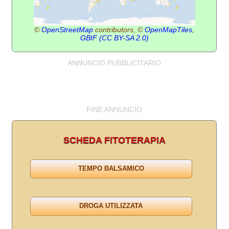
©
OpenStreetMap
contributors, ©
OpenMapTiles
,
GBIF
(CC BY-SA 2.0)
ANNUNCIO PUBBLICITARIO
FINE ANNUNCIO
SCHEDA FITOTERAPIA